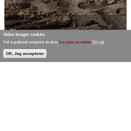
6 Images
Siden bruger cookies
VIEW GALLERY
Nej tak
Ved at godkende accepterer du dette.
Læs mere om cookies
OK, Jeg accepterer
Få et gratis og uforpligtiende tilbud
(Klik her)
Døgnservice