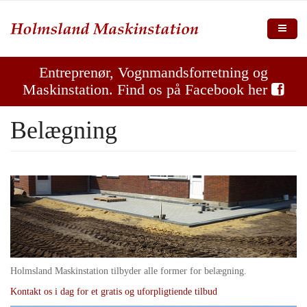
Gå til hovedindhold
Forside
Entreprenør, Vognmandsforretning og
Maskinstation. Find os på Facebook her
Vi tilbyder
Belægning
Galleri
Kontakt
Holmsland Maskinstation tilbyder alle former for belægning.
Kontakt os i dag for et gratis og uforpligtiende tilbud