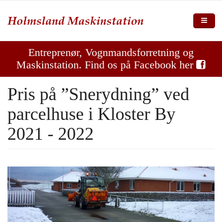
Gå til hovedindhold
Forside
Entreprenør, Vognmandsforretning og
Maskinstation. Find os på Facebook her
Vi tilbyder
Pris på ”Snerydning” ved
Galleri
parcelhuse i Kloster By
Kontakt
2021 - 2022